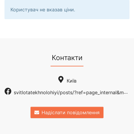
Користувач не вказав ціни.
Контакти
Київ
svitlotatekhnolohiyi/posts/?ref=page_internal&mt_nav=0
Надіслати повідомлення