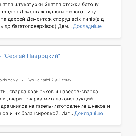
Зняття штукатурки Зняття стяжки бетону
ородок Демонтаж підлоги різного типу
та дверей Демонтаж споруд всіх типів(від
 до багатоповерхівок) Дем...
Докладніше
 "Сергей Навроцкий"
оків тому
•
Був на сайті 2 дні тому
ты. сварка козырьков и навесов-сварка
а и двери- сварка металоконструкций-
одрамников на газель-изготовление шнеков и
ов и их балансировкой. Изг...
Докладніше