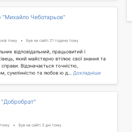
 "Михайло Чеботарьов"
оків тому
•
Був на сайті 21 година тому
ьник відповідальний, працьовитий і
івець, який майстерно втілює свої знання та
і справи. Відзначається точністю,
м, сумлінністю та любов ю д...
Докладніше
 "Добробрат"
 тому
•
Був на сайті 3 дні тому