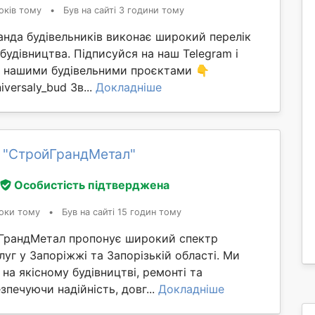
оків тому
•
Був на сайті 3 години тому
анда будівельників виконає широкий перелік
 будівництва. Підписуйся на наш Telegram і
ма нашими будівельними проєктами 👇
iversaly_bud Зв...
Докладніше
 "СтройГрандМетал"
Особистість підтверджена
оки тому
•
Був на сайті 15 годин тому
ГрандМетал пропонує широкий спектр
луг у Запоріжжі та Запорізькій області. Ми
 на якісному будівництві, ремонті та
зпечуючи надійність, довг...
Докладніше