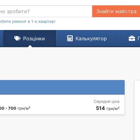
Знайти майстра
обити ремонт в 1-к квартирі
Розцінки
Калькулятор
Середня ціна
514
00 - 700
грн/м²
грн/м²