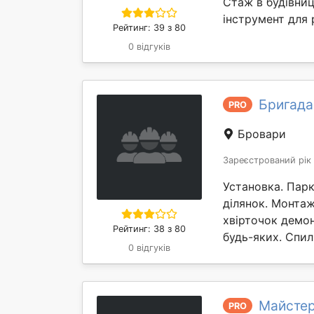
Стаж в будівниц
інструмент для 
Рейтинг: 39 з 80
0 відгуків
Бригада
PRO
Бровари
Зареєстрований рік
Установка. Парк
ділянок. Монтаж
хвірточок демон
Рейтинг: 38 з 80
будь-яких. Спил
0 відгуків
Майстер
PRO