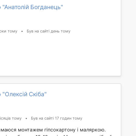
 "Анатолій Богданець"
оки тому
•
Був на сайті день тому
 "Олексій Скіба"
ісяців тому
•
Був на сайті 17 годин тому
ймаюся монтажем гіпсокартону і маляркою.