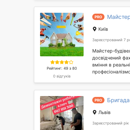
Майстер
PRO
Київ
Зареєстрований 7 р
Майстер-будівел
досвідчений фах
вміння в реальн
Рейтинг: 49 з 80
професіоналізмо
0 відгуків
Бригада
PRO
Львів
Зареєстрований рік