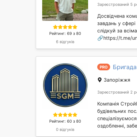
Зареєстрований 5 р
Досвідчена ком
завдань у сфері
слідкуй за всі
Рейтинг: 69 з 80
🔗https://t.me/un
6 відгуків
Бригада
PRO
Запоріжжя
Зареєстрований 2 р
Компанія Строй
будівельних пос
спеціалізуємося
Рейтинг: 60 з 80
оздобленні, забе
0 відгуків