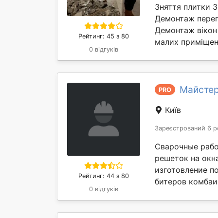
Зняття плитки 
Демонтаж перег
Демонтаж вікон 
Рейтинг: 45 з 80
малих приміщень
0 відгуків
Майстер
PRO
Київ
Зареєстрований 6 р
Сварочные рабо
решеток на окн
изготовление п
Рейтинг: 44 з 80
битеров комбаин
0 відгуків