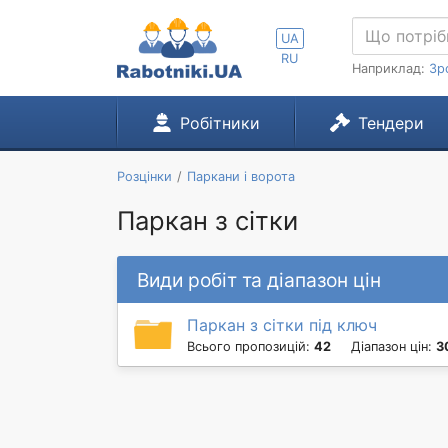
UA
RU
Наприклад:
Зр
Робітники
Тендери
Розцінки
Паркани і ворота
Паркан з сітки
Види робіт та діапазон цін
Паркан з сітки під ключ
Всього пропозицій:
42
Діапазон цін:
3