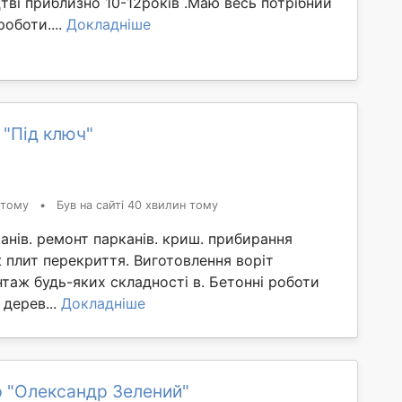
тві приблизно 10-12років .Маю весь потрібний
роботи....
Докладніше
 "Під ключ"
 тому
•
Був на сайті 40 хвилин тому
анів. ремонт парканів. криш. прибирання
 плит перекриття. Виготовлення воріт
таж будь-яких складності в. Бетонні роботи
 дерев...
Докладніше
 "Олександр Зелений"