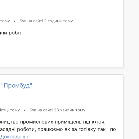
 тому
•
Був на сайті 2 години тому
ипи робіт
 "Промбуд"
ісяці тому
•
Був на сайті 28 хвилин тому
вництво промислових приміщень під ключ,
фасадні роботи, працюємо як за готівку так і по
.
Докладніше