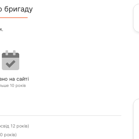
о бригаду
и.
вно на сайті
льше 10 років
свід 12 років)
0 років)