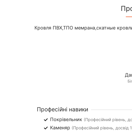
Пр
Кровля ПВХ,ТПО мемрана,скатные кровл
Да
Бі
Професійні навики
Покрівельник
(Професійний рівень, до
Каменяр
(Професійний рівень, досвід 1