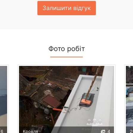
Залишити відгук
Фото робіт
16
Кровля
4
2