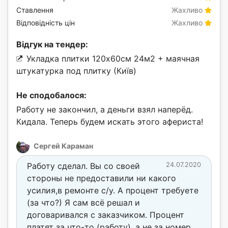
Ставлення
Жахливо
Відповідність цін
Жахливо
Відгук на тендер:
Укладка плитки 120х60см 24м2 + маячная
штукатурка под плитку (Київ)
Не сподобалося:
Работу не закончил, а деньги взял наперёд.
Кидала. Теперь будем искать этого афериста!
Сергей Караман
Работу сделал. Вы со своей
24.07.2020
стороны не предоставили ни какого
усилия,в ремонте с/у. А процент требуете
(за что?) Я сам всё решал и
договаривался с заказчиком. Процент
платят за что-то (работу) ,а не за номер.