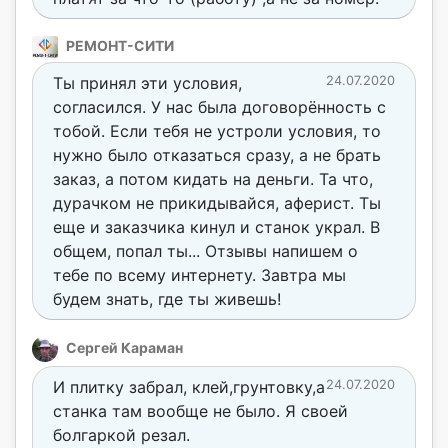
РЕМОНТ-СИТИ
Ты принял эти условия,
24.07.2020
согласился. У нас была договорённость с
тобой. Если тебя не устроли условия, то
нужно было отказаться сразу, а не брать
заказ, а потом кидать на деньги. Та что,
дурачком не прикидывайся, аферист. Ты
еще и заказчика кинул и станок украл. В
общем, попал ты... Отзывы напишем о
тебе по всему интернету. Завтра мы
будем знать, где ты живешь!
Сергей Караман
И плитку забрал, клей,грунтовку,а
24.07.2020
станка там вообще не было. Я своей
болгаркой резал.