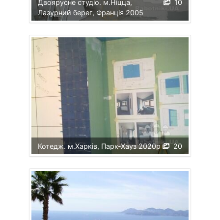
Двоярусне студіо. м.Ніцца,
10
Лазурний берег, Франція 2005
Котедж. м.Харків, Парк-Хауз 2020р
20