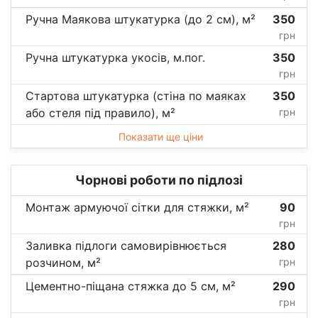
Ручна Маякова штукатурка (до 2 см), м²
350
грн
Ручна штукатурка укосів, м.пог.
350
грн
Стартова штукатурка (стіна по маяках
350
або стеля під правило), м²
грн
Показати ще ціни
Чорнові роботи по підлозі
Монтаж армуючої сітки для стяжки, м²
90
грн
Заливка підлоги самовирівнюється
280
розчином, м²
грн
Цементно-піщана стяжка до 5 см, м²
290
грн