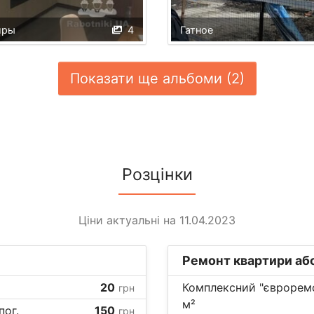
иры
4
Гатное
Показати ще альбоми (2)
Розцінки
Ціни актуальні на 11.04.2023
Ремонт квартири аб
20
Комплексний "євроремо
грн
м²
пог.
150
грн