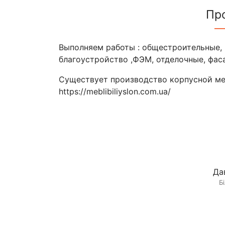
Пр
Выполняем работы : общестроительные, 
благоустройство ,ФЭМ, отделочные, фас
Существует производство корпусной ме
https://meblibiliyslon.com.ua/
Да
Б