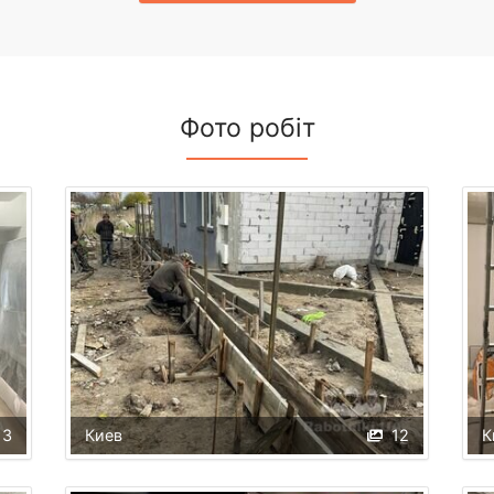
Фото робіт
13
Киев
12
К