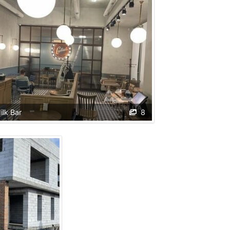
ilk Bar
8