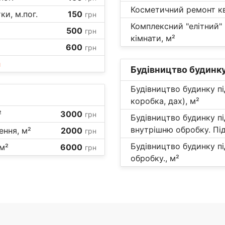
Косметичний ремонт кв
ки, м.пог.
150
грн
Комплексний "елітний"
500
грн
кімнати, м²
600
грн
и
Будівництво будинк
Будівництво будинку пі
коробка, дах), м²
²
3000
грн
Будівництво будинку п
внутрішню обробку. Під
ння, м²
2000
грн
Будівництво будинку пі
м²
6000
грн
обробку., м²