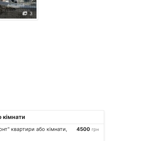
3
о кімнати
нт" квартири або кімнати,
4500
грн