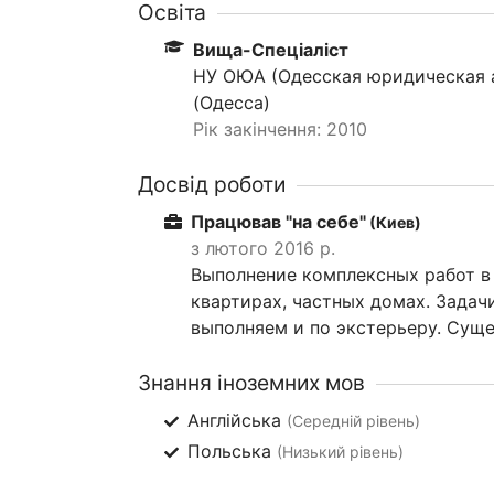
Освіта
Вища-Спеціаліст
НУ ОЮА (Одесская юридическая а
(Одесса)
Рік закінчення: 2010
Досвід роботи
Працював "на себе"
(Киев)
з лютого 2016 р.
Выполнение комплексных работ в
квартирах, частных домах. Задач
выполняем и по экстерьеру. Суще
Знання іноземних мов
Англійська
(Середній рівень)
Польська
(Низький рівень)