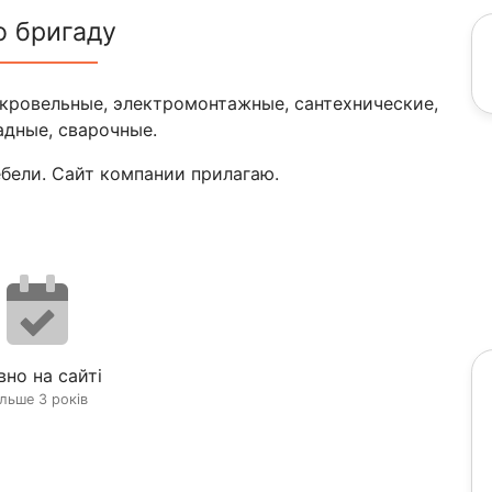
о бригаду
кровельные, электромонтажные, сантехнические,
адные, сварочные.
бели. Сайт компании прилагаю.
вно на сайті
ільше 3 років