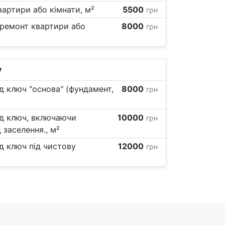
артири або кімнати, м²
5500
грн
 ремонт квартири або
8000
грн
у
д ключ "основа" (фундамент,
8000
грн
ід ключ, включаючи
10000
грн
 заселення., м²
д ключ під чистову
12000
грн