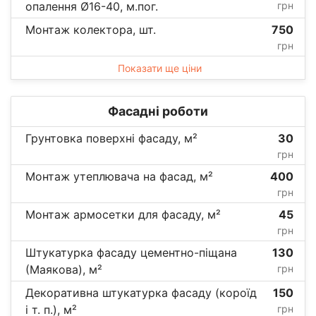
опалення Ø16-40, м.пог.
грн
Монтаж колектора, шт.
750
грн
Показати ще ціни
Фасадні роботи
Грунтовка поверхні фасаду, м²
30
грн
Монтаж утеплювача на фасад, м²
400
грн
Монтаж армосетки для фасаду, м²
45
грн
Штукатурка фасаду цементно-піщана
130
(Маякова), м²
грн
Декоративна штукатурка фасаду (короїд
150
і т. п.), м²
грн