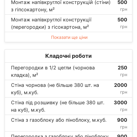
Монтаж напівкруглої конструкцій (стіни)
500
з гіпсокартону, м²
грн
Монтаж напівкруглої конструкції
500
(перегородки) з гісокартона, м²
грн
Показати ще ціни
Кладочні роботи
Перегородки в 1/2 цегли (чорнова
250
кладка), м²
грн
Стіна чорнова (не більше 380 шт. на
2000
куб), м.куб.
грн
Стіна під розшивку (не більше 380 шт.
3000
на куб), м.куб.
грн
Стіна з газоблоку або піноблоку, м.куб.
900
грн
Перегородка з газоблоку або піноблоку,
900