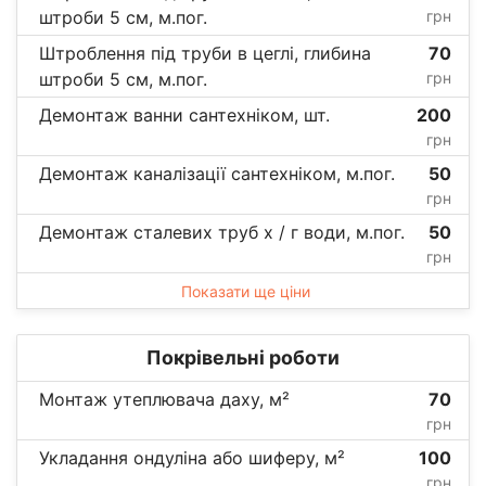
штроби 5 см, м.пог.
грн
Штроблення під труби в цеглі, глибина
70
штроби 5 см, м.пог.
грн
Демонтаж ванни сантехніком, шт.
200
грн
Демонтаж каналізації сантехніком, м.пог.
50
грн
Демонтаж сталевих труб х / г води, м.пог.
50
грн
Показати ще ціни
Покрівельні роботи
Монтаж утеплювача даху, м²
70
грн
Укладання ондуліна або шиферу, м²
100
грн