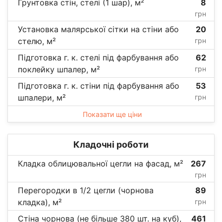
Грунтовка стін, стелі (1 шар), м²
8
грн
Установка малярської сітки на стіни або
20
стелю, м²
грн
Підготовка г. к. стелі під фарбування або
62
поклейку шпалер, м²
грн
Підготовка г. к. стіни під фарбування або
53
шпалери, м²
грн
Показати ще ціни
Кладочні роботи
Кладка облицювальної цегли на фасад, м²
267
грн
Перегородки в 1/2 цегли (чорнова
89
кладка), м²
грн
Стіна чорнова (не більше 380 шт. на куб),
461