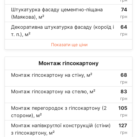
Штукатурка фасаду цементно-піщана
74
(Маякова), м²
грн
Декоративна штукатурка фасаду (короїд і
64
т. п.), м²
грн
Показати ще ціни
Монтаж гіпсокартону
Монтаж гіпсокартону на стіну, м²
68
грн
Монтаж гіпсокартону на стелю, м²
83
грн
Монтаж перегородок з гіпсокартону (2
105
сторони), м²
грн
Монтаж напівкруглої конструкцій (стіни)
127
з гіпсокартону, м²
грн