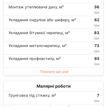
Монтаж утеплювача даху, м²
36
грн
Укладання ондуліна або шиферу, м²
62
грн
Укладання бітумної черепиці, м²
83
грн
Укладання металочерепиці, м²
73
грн
Укладання профнастилу, м²
65
грн
Показати ще ціни
Малярні роботи
Грунтовка під стяжку, м²
7
грн