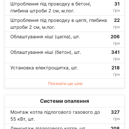
Штроблення під проводку в бетоні,
31
глибина штроби 2 см, м.пог.
грн
Штроблення під проводку в цеглі, глибина
22
штроби 2 см, м.пог.
грн
Облаштування ніші (цегла), шт.
206
грн
Облаштування ніші (бетон), шт.
341
грн
Установка електрощитка, шт.
218
грн
Показати ще ціни
Системи опалення
Монтаж котла підлогового газового до
327
55 кВт, шт.
грн
Демонтаж підлогового котла, шт.
208