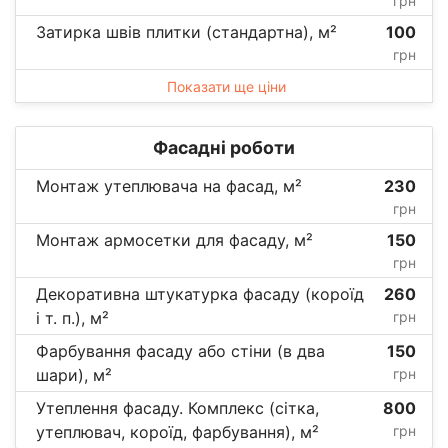
грн
Затирка швів плитки (стандартна), м²
100
грн
Показати ще ціни
Фасадні роботи
Монтаж утеплювача на фасад, м²
230
грн
Монтаж армосетки для фасаду, м²
150
грн
Декоративна штукатурка фасаду (короїд
260
і т. п.), м²
грн
Фарбування фасаду або стіни (в два
150
шари), м²
грн
Утеплення фасаду. Комплекс (сітка,
800
утеплювач, короїд, фарбування), м²
грн