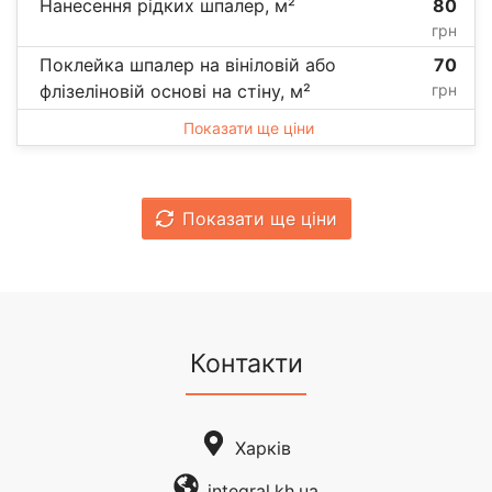
Нанесення рідких шпалер, м²
80
грн
Поклейка шпалер на вініловій або
70
флізеліновій основі на стіну, м²
грн
Показати ще ціни
Показати ще ціни
Контакти
Харків
integral.kh.ua