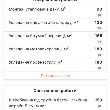
Монтаж утеплювача даху, м²
90
грн
Укладання ондуліна або шиферу, м²
130
грн
Укладання бітумної черепиці, м²
165
грн
Укладання металочерепиці, м²
180
грн
Укладання профнастилу, м²
180
грн
Показати ще ціни
Сантехнічні роботи
Штроблення під труби в бетоні, глибина
150
штроби 5 см, м.пог.
грн