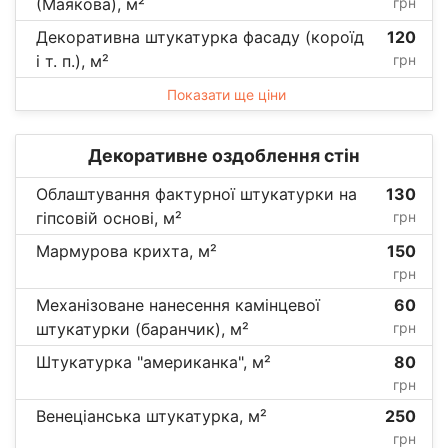
(Маякова), м²
грн
Декоративна штукатурка фасаду (короїд
120
і т. п.), м²
грн
Показати ще ціни
Декоративне оздоблення стін
Облаштування фактурної штукатурки на
130
гіпсовій основі, м²
грн
Мармурова крихта, м²
150
грн
Механізоване нанесення камінцевої
60
штукатурки (баранчик), м²
грн
Штукатурка "американка", м²
80
грн
Венеціанська штукатурка, м²
250
грн