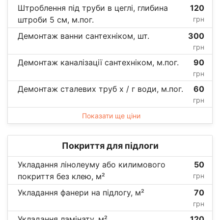
Штроблення під труби в цеглі, глибина
120
штроби 5 см, м.пог.
грн
Демонтаж ванни сантехніком, шт.
300
грн
Демонтаж каналізації сантехніком, м.пог.
90
грн
Демонтаж сталевих труб х / г води, м.пог.
60
грн
Показати ще ціни
Покриття для підлоги
Укладання лінолеуму або килимового
50
покриття без клею, м²
грн
Укладання фанери на підлогу, м²
70
грн
Укладання ламінату, м²
120