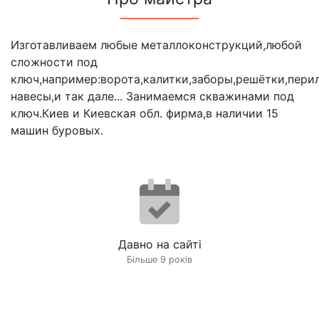
Изготавливаем любые металлоконструкций,любой
сложности под
ключ,например:ворота,калитки,заборы,решётки,перил
навесы,и так дале... Занимаемся скважинами под
ключ.Киев и Киевская обл. фирма,в наличии 15
машин буровых.
Давно на сайті
Більше 9 років