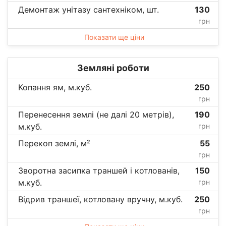
Демонтаж унітазу сантехніком, шт.
130
грн
Показати ще ціни
Земляні роботи
Копання ям, м.куб.
250
грн
Перенесення землі (не далі 20 метрів),
190
м.куб.
грн
Перекоп землі, м²
55
грн
Зворотна засипка траншей і котлованів,
150
м.куб.
грн
Відрив траншеї, котловану вручну, м.куб.
250
грн