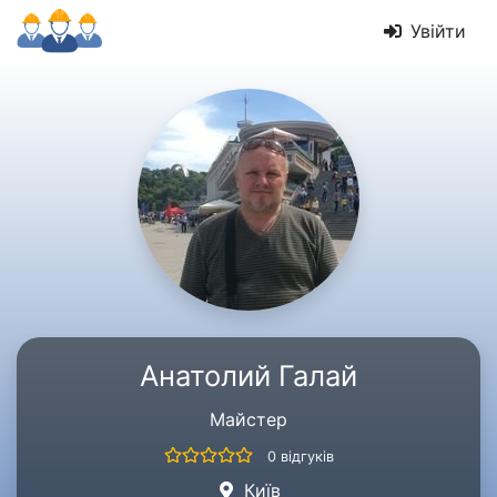
Увійти
Анатолий Галай
Майстер
0 відгуків
Київ