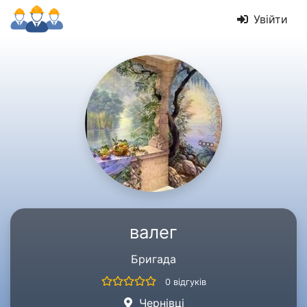
Увійти
валег
Бригада
0 відгуків
Чернівці