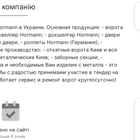
 компанію
rmann в Украине. Основная продукция: - ворота
квеллер Hormann; - докшелтер Hormann; - двери
двери; - роллеты Hormann (Германия); -
 производство: - откатные ворота Киев и вся
еталлические Киев; - заборные секции; -
ла и необходимые Вам изделия с металла - это
Мы с радостью принимаем участие в тендер на
аботает сервис и ремонт ворот круглосуточно!
вно на сайті
ільше 9 років