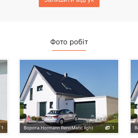
Фото робіт
1
Ворота Hormann RenoMatic light
1
В