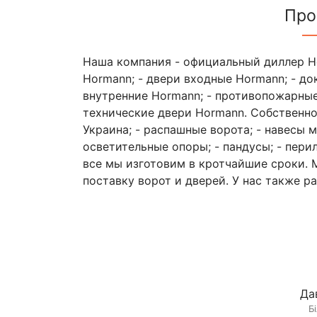
Про
Наша компания - официальный диллер Ho
Hormann; - двери входные Hormann; - до
внутренние Hormann; - противопожарные 
технические двери Hormann. Собственное
Украина; - распашные ворота; - навесы м
осветительные опоры; - пандусы; - пери
все мы изготовим в кротчайшие сроки. 
поставку ворот и дверей. У нас также р
Да
Б