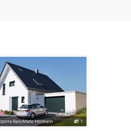
орота RenoMatic Hormann
1