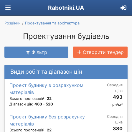
Rabotniki.UA
Розцінки
Проектування та архітектура
Проектування будівель
Фільтр
Створити тендер
Види робіт та діапазон цін
Проект будинку з розрахунком
Середня
ціна
матеріалів
493
Всього пропозицій:
22
Діапазон цін:
460 - 520
грн/м²
Проект будинку без розрахунку
Середня
ціна
матеріалів
380
Всього пропозицій:
22