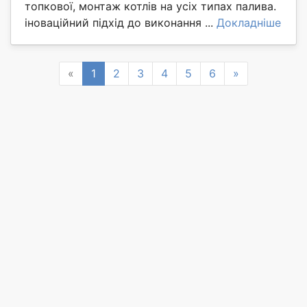
топкової, монтаж котлів на усіх типах палива.
іноваційний підхід до виконання ...
Докладніше
Previous
Next
«
1
2
3
4
5
6
»