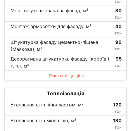
грн
Монтаж утеплювача на фасад, м²
80
грн
Монтаж армосетки для фасаду, м²
40
грн
Штукатурка фасаду цементно-піщана
90
(Маякова), м²
грн
Декоративна штукатурка фасаду (короїд і
95
т. п.), м²
грн
Показати ще ціни
Теплоізоляція
Утеплення стін пінопластом, м²
120
грн
Утеплення стін мінватою, м²
180
грн