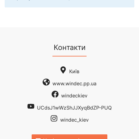
Контакти
Київ
www.windec.pp.ua
windeckiev
UCdsJ1wWzShJJXyqBdZP-PUQ
windec_kiev