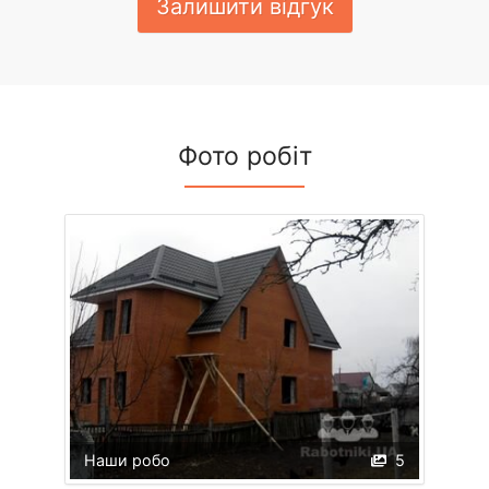
Залишити відгук
Фото робіт
Наши робо
5