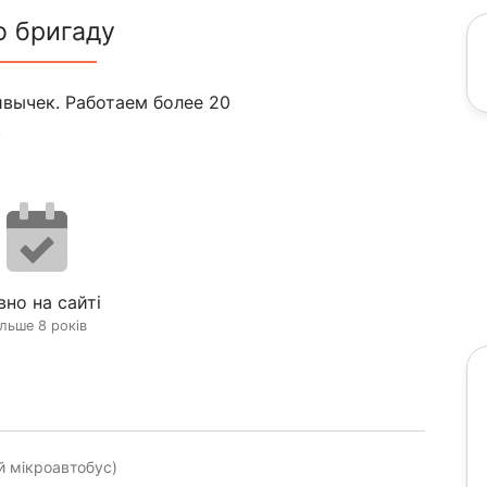
о бригаду
вычек. Работаем более 20
.
вно на сайті
ільше 8 років
й мікроавтобус)