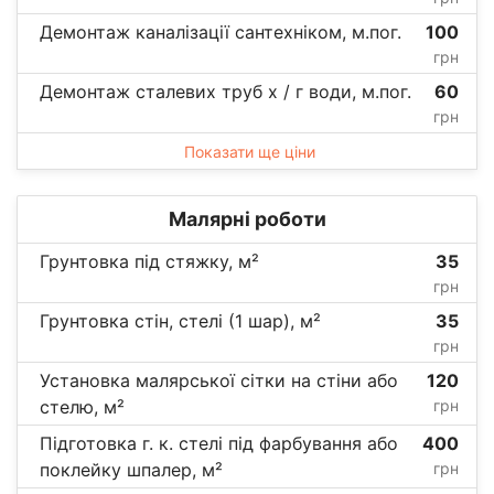
Демонтаж каналізації сантехніком, м.пог.
100
грн
Демонтаж сталевих труб х / г води, м.пог.
60
грн
Показати ще ціни
Малярні роботи
Грунтовка під стяжку, м²
35
грн
Грунтовка стін, стелі (1 шар), м²
35
грн
Установка малярської сітки на стіни або
120
стелю, м²
грн
Підготовка г. к. стелі під фарбування або
400
поклейку шпалер, м²
грн