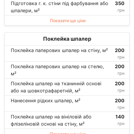
Підготовка г. к. стіни під фарбування або
350
шпалери, м²
грн
Показати ще ціни
Поклейка шпалер
Поклейка паперових шпалер на стіну, м²
200
грн
Поклейка паперових шпалер на стелю,
200
м²
грн
Поклейка шпалер на тканинній основі
200
або на шовкотрафаретній, м²
грн
Нанесення рідких шпалер, м²
200
грн
Поклейка шпалер на вініловій або
140
флізеліновій основі на стіну, м²
грн
Показати ще ціни