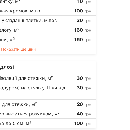
литку, м²
10
грн
ання кромок, м.пог.
100
грн
 укладанні плитки, м.пог.
30
грн
длогу, м²
160
грн
іни, м²
160
грн
Показати ще ціни
ідлозі
ізоляції для стяжки, м²
30
грн
родуром) на стяжку. Ціни від
30
грн
 для стяжки, м²
20
грн
ирівнюється розчином, м²
40
грн
а до 5 см, м²
100
грн