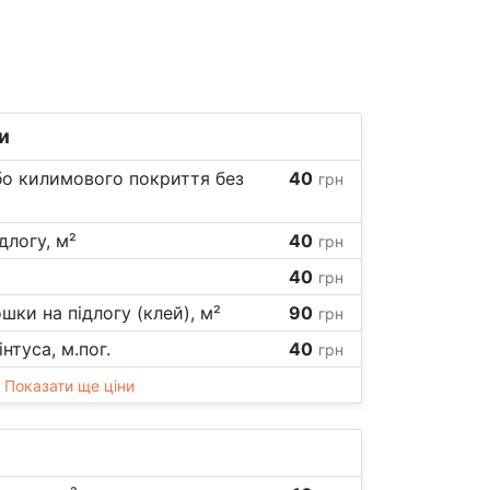
и
бо килимового покриття без
40
грн
длогу, м²
40
грн
40
грн
шки на підлогу (клей), м²
90
грн
нтуса, м.пог.
40
грн
Показати ще ціни