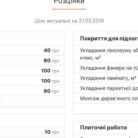
Розцінки
Ціни актуальні на 21.03.2019
Покриття для підлог
40
Укладання лінолеуму а
грн
клею, м²
80
грн
Укладання фанери на пі
100
грн
Укладання ламінату, м²
100
грн
Укладання паркетної до
80
грн
Монтаж дерев'яного плі
и
Плиточні роботи
10
грн