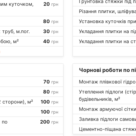
Грунтовка стяжки під п
ним куточком,
20
грн
Різання плитки, шліфув
80
Установка куточків при
грн
труб, м.пог.
30
Укладання плитки на пі
грн
бою, м²
40
Укладання плитки на ст
грн
и
Чорнові роботи по п
70
Монтаж плівкової гідро
грн
80
Утеплення підлоги (сті
грн
будівельників, м²
 сторони), м²
100
грн
Монтаж армуючої сітки
100
грн
Заливка підлоги самов
 по
200
грн
Цементно-піщана стяжк