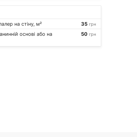
алер на стіну, м²
35
грн
анинній основі або на
50
грн