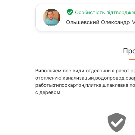
Особистість підтвердже
Ольшевский Олександр 
Пр
Виполняем все види отделочных работ.р
отоплению,канализацыи,водопровод,свар
работы:гипсокартон,плитка,шпаклевка,по
с деревом