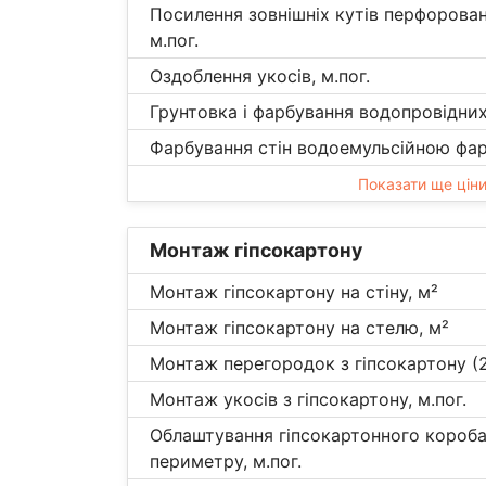
Посилення зовнішніх кутів перфорова
м.пог.
Оздоблення укосів, м.пог.
Грунтовка і фарбування водопровідних 
Фарбування стін водоемульсійною фар
Показати ще цін
Монтаж гіпсокартону
Монтаж гіпсокартону на стіну, м²
Монтаж гіпсокартону на стелю, м²
Монтаж перегородок з гіпсокартону (2
Монтаж укосів з гіпсокартону, м.пог.
Облаштування гіпсокартонного короба
периметру, м.пог.