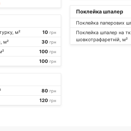
и
Поклейка шпалер
Поклейка паперових шп
турку, м²
10
Поклейка шпалер на тк
грн
шовкотрафаретній, м²
, м²
30
грн
м²
100
грн
100
грн
²
80
грн
120
грн