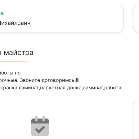
на
Михайлович
о майстра
аботы по
очные. Звоните договоримсь!!!!
краска,ламинат,паркетная доска,ламинат,работа