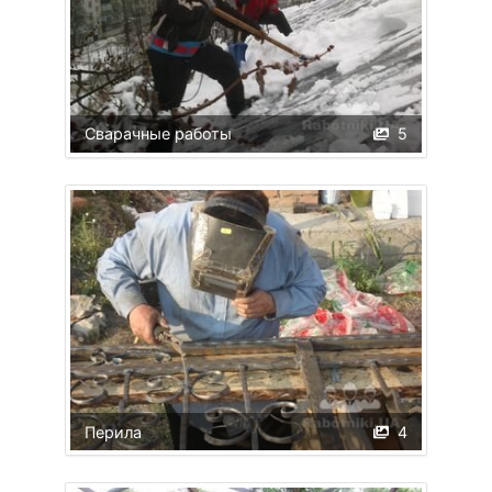
Сварачные работы
5
Перила
4