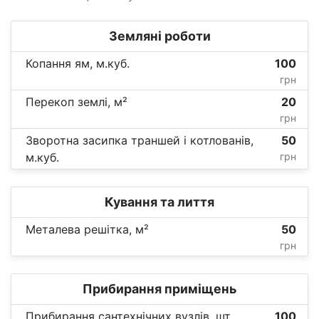
Земляні роботи
Копання ям, м.куб.
100
грн
Перекоп землі, м²
20
грн
Зворотна засипка траншей і котлованів,
50
м.куб.
грн
Кування та лиття
Металева решітка, м²
50
грн
Прибирання приміщень
Прибирання сантехнічних вузлів, шт.
100