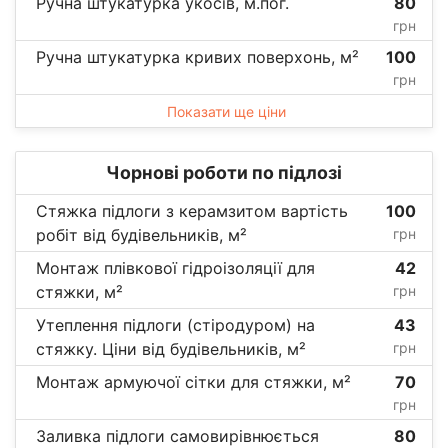
Ручна штукатурка укосів, м.пог.
80
грн
Ручна штукатурка кривих поверхонь, м²
100
грн
Показати ще ціни
Чорнові роботи по підлозі
Стяжка підлоги з керамзитом вартість
100
робіт від будівельників, м²
грн
Монтаж плівкової гідроізоляції для
42
стяжки, м²
грн
Утеплення підлоги (стіродуром) на
43
стяжку. Ціни від будівельників, м²
грн
Монтаж армуючої сітки для стяжки, м²
70
грн
Заливка підлоги самовирівнюється
80