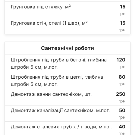
Грунтовка під стяжку, м²
15
грн
Грунтовка стін, стелі (1 шар), м²
15
грн
Сантехнічні роботи
Штроблення під труби в бетоні, глибина
120
штроби 5 см, м.пог.
грн
Штроблення під труби в цеглі, глибина
80
штроби 5 см, м.пог.
грн
Демонтаж ванни сантехніком, шт.
250
грн
Демонтаж каналізації сантехніком, м.пог.
50
грн
Демонтаж сталевих труб х / г води, м.пог.
40
грн