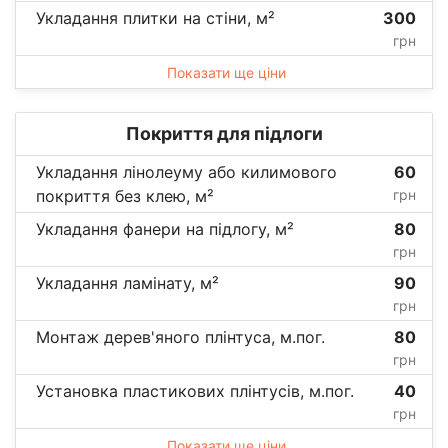
Укладання плитки на стіни, м²
300
грн
Показати ще ціни
Покриття для підлоги
Укладання лінолеуму або килимового
60
покриття без клею, м²
грн
Укладання фанери на підлогу, м²
80
грн
Укладання ламінату, м²
90
грн
Монтаж дерев'яного плінтуса, м.пог.
80
грн
Установка пластикових плінтусів, м.пог.
40
грн
Показати ще ціни