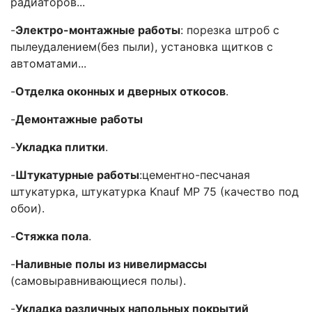
радиаторов...
-
Электро-монтажные работы
: порезка штроб с
пылеудалением(без пыли), установка щитков с
автоматами...
-
Отделка оконных и дверных откосов
.
-
Демонтажные работы
-
Укладка плитки
.
-
Штукатурные работы
:цементно-песчаная
штукатурка, штукатурка Knauf MP 75 (качество под
обои).
-
Стяжка пола
.
-
Наливные полы из нивелирмассы
(самовыравнивающиеся полы).
-
Укладка различных напольных покрытий