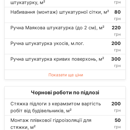
штукатурку, м²
грн
Набивання (монтаж) штукатурної сітки, м²
80
грн
Ручна Маякова штукатурка (до 2 см), м²
220
грн
Ручна штукатурка укосів, м.пог.
200
грн
Ручна штукатурка кривих поверхонь, м²
300
грн
Показати ще ціни
Чорнові роботи по підлозі
Стяжка підлоги з керамзитом вартість
200
робіт від будівельників, м²
грн
Монтаж плівкової гідроізоляції для
50
стяжки, м²
грн