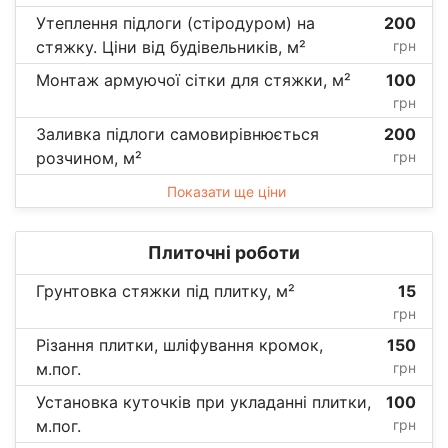
Утеплення підлоги (стіродуром) на
200
стяжку. Ціни від будівельників, м²
грн
Монтаж армуючої сітки для стяжки, м²
100
грн
Заливка підлоги самовирівнюється
200
розчином, м²
грн
Показати ще ціни
Плиточні роботи
Грунтовка стяжки під плитку, м²
15
грн
Різання плитки, шліфування кромок,
150
м.пог.
грн
Установка куточків при укладанні плитки,
100
м.пог.
грн