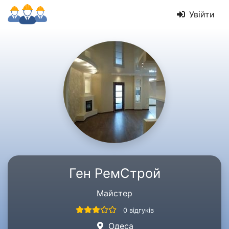
Увійти
Ген РемСтрой
Майстер
0 відгуків
Одеса