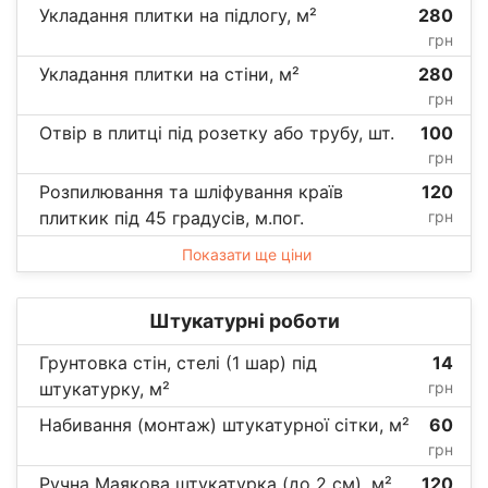
Укладання плитки на підлогу, м²
280
грн
Укладання плитки на стіни, м²
280
грн
Отвір в плитці під розетку або трубу, шт.
100
грн
Розпилювання та шліфування країв
120
плиткик під 45 градусів, м.пог.
грн
Показати ще ціни
Штукатурні роботи
Грунтовка стін, стелі (1 шар) під
14
штукатурку, м²
грн
Набивання (монтаж) штукатурної сітки, м²
60
грн
Ручна Маякова штукатурка (до 2 см), м²
120