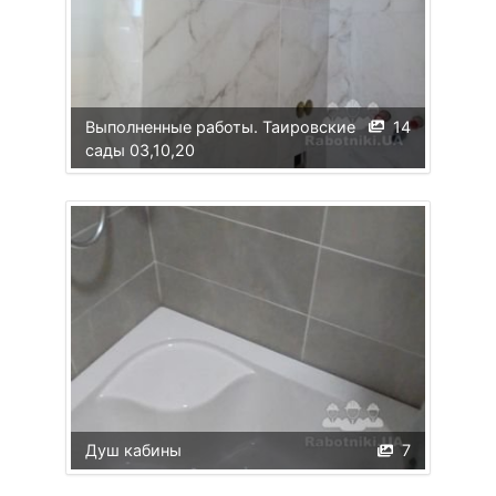
Выполненные работы. Таировские
14
сады 03,10,20
Душ кабины
7