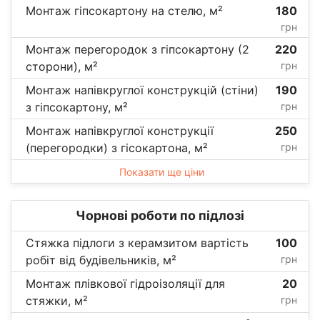
Монтаж гіпсокартону на стелю, м²
180
грн
Монтаж перегородок з гіпсокартону (2
220
сторони), м²
грн
Монтаж напівкруглої конструкцій (стіни)
190
з гіпсокартону, м²
грн
Монтаж напівкруглої конструкції
250
(перегородки) з гісокартона, м²
грн
Показати ще ціни
Чорнові роботи по підлозі
Стяжка підлоги з керамзитом вартість
100
робіт від будівельників, м²
грн
Монтаж плівкової гідроізоляції для
20
стяжки, м²
грн