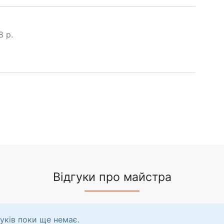
8 р.
Відгуки про майстра
уків поки ще немає.