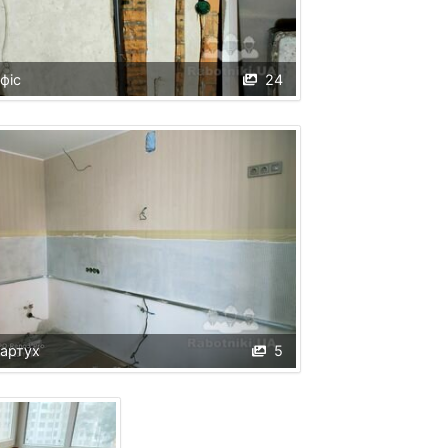
фіс
24
артух
5