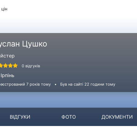
 цін
услан Цушко
йстер
0 відгуків
Ірпінь
еєстрований 7 років тому
•
Був на сайті 22 години тому
ВІДГУКИ
ФОТО
ДОКУМЕНТИ