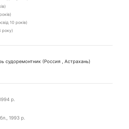
ів)
років)
свід 10 років)
4 року)
рь судоремонтник (Россия , Астрахань)
1994 р.
л., 1993 р.