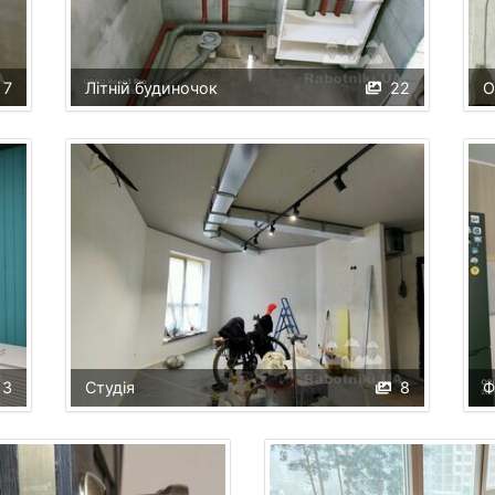
7
Літній будиночок
22
О
13
Студія
8
Ф