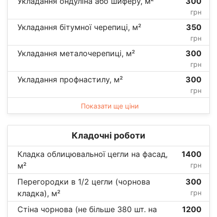
Укладання ондуліна або шиферу, м²
300
грн
Укладання бітумної черепиці, м²
350
грн
Укладання металочерепиці, м²
300
грн
Укладання профнастилу, м²
300
грн
Показати ще ціни
Кладочні роботи
Кладка облицювальної цегли на фасад,
1400
м²
грн
Перегородки в 1/2 цегли (чорнова
300
кладка), м²
грн
Стіна чорнова (не більше 380 шт. на
1200