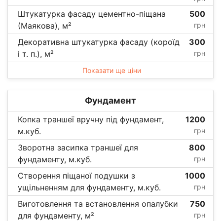
Штукатурка фасаду цементно-піщана
500
(Маякова), м²
грн
Декоративна штукатурка фасаду (короїд
300
і т. п.), м²
грн
Показати ще ціни
Фундамент
Копка траншеї вручну під фундамент,
1200
м.куб.
грн
Зворотна засипка траншеї для
800
фундаменту, м.куб.
грн
Створення піщаної подушки з
1000
ущільненням для фундаменту, м.куб.
грн
Виготовлення та встановлення опалубки
750
для фундаменту, м²
грн