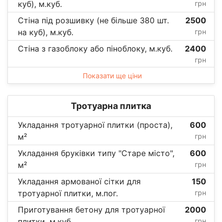
куб), м.куб.
грн
Стіна під розшивку (не більше 380 шт.
2500
на куб), м.куб.
грн
Стіна з газоблоку або піноблоку, м.куб.
2400
грн
Показати ще ціни
Тротуарна плитка
Укладання тротуарної плитки (проста),
600
м²
грн
Укладання бруківки типу "Старе місто",
600
м²
грн
Укладання армованої сітки для
150
тротуарної плитки, м.пог.
грн
Приготування бетону для тротуарної
2000
плитки, м.куб.
грн