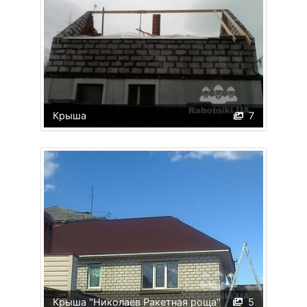
Крыша
7
Крыша "Николаев Ракетная роща"
5