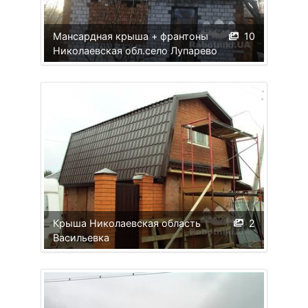
Мансардная крыша + франтоны
10
Николаевская обл.село Лупарево
Крыша Николаевская область
2
Васильевка