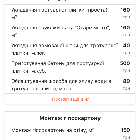
Укладання тротуарної плитки (проста),
160
м²
грн
Укладання бруківки типу "Старе місто",
160
м²
грн
Укладання армованої сітки для тротуарної
40
плитки, м.пог.
грн
Приготування бетону для тротуарної
500
плитки, м.куб.
грн
Облаштування жолоба для зливу води в
80
тротуарній плитці, м.пог.
грн
Показати ще ціни
Монтаж гіпсокартону
Монтаж гіпсокартону на стіну, м²
150
грн