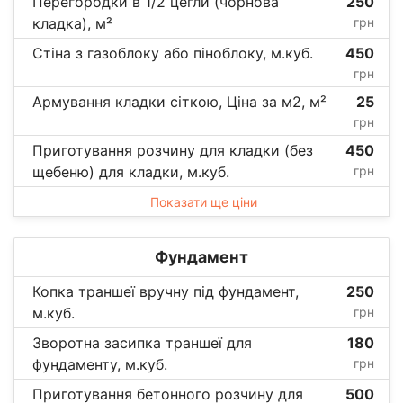
Перегородки в 1/2 цегли (чорнова
250
кладка), м²
грн
Стіна з газоблоку або піноблоку, м.куб.
450
грн
Армування кладки сіткою, Ціна за м2, м²
25
грн
Приготування розчину для кладки (без
450
щебеню) для кладки, м.куб.
грн
Показати ще ціни
Фундамент
Копка траншеї вручну під фундамент,
250
м.куб.
грн
Зворотна засипка траншеї для
180
фундаменту, м.куб.
грн
Приготування бетонного розчину для
500