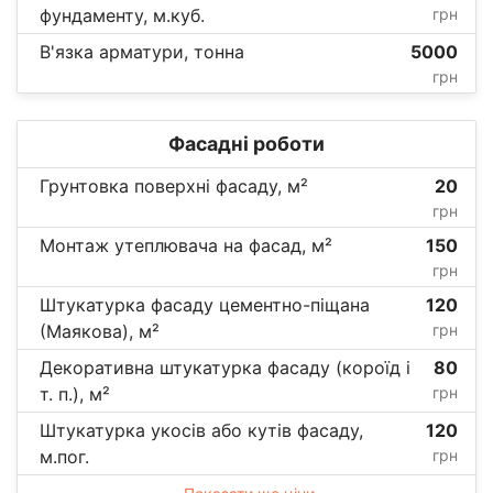
фундаменту, м.куб.
грн
В'язка арматури, тонна
5000
грн
Фасадні роботи
Грунтовка поверхні фасаду, м²
20
грн
Монтаж утеплювача на фасад, м²
150
грн
Штукатурка фасаду цементно-піщана
120
(Маякова), м²
грн
Декоративна штукатурка фасаду (короїд і
80
т. п.), м²
грн
Штукатурка укосів або кутів фасаду,
120
м.пог.
грн