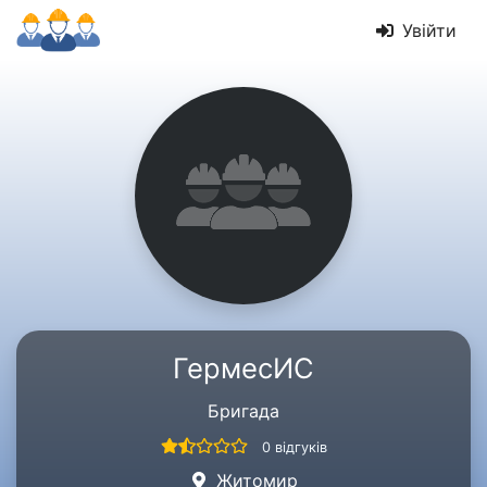
Увійти
ГермесИС
Бригада
0 відгуків
Житомир