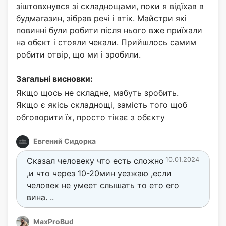
зіштовхнувся зі складнощами, поки я відїхав в
будмагазин, зібрав речі і втік. Майстри які
повинні були робити після нього вже приїхали
на обєкт і стояли чекали. Прийшлось самим
робити отвір, що ми і зробили.
Загальні висновки:
Якщо щось не складне, мабуть зробить.
Якщо є якісь складнощі, замість того щоб
обговорити їх, просто тікає з обєкту
Евгений Сидорка
Сказал человеку что есть сложно
10.01.2024
,и что через 10-20мин уезжаю ,если
человек не умеет слышать то ето его
вина. ..
MaxProBud