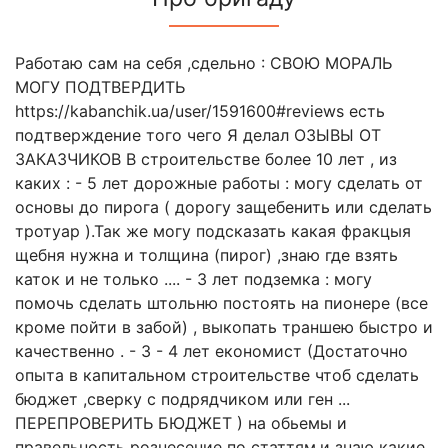
Работаю сам на себя ,сдельно : СВОЮ МОРАЛЬ
МОГУ ПОДТВЕРДИТЬ
https://kabanchik.ua/user/1591600#reviews есть
подтверждение того чего Я делал ОЗЫВЫ ОТ
ЗАКАЗЧИКОВ В строительстве более 10 лет , из
каких : - 5 лет дорожные работы : могу сделать от
основы до пирога ( дорогу защебенить или сделать
тротуар ).Так же могу подсказать какая фракцыя
щебня нужна и толщина (пирог) ,знаю где взять
каток и не только .... - 3 лет подземка : могу
помочь сделать штольню постоять на пионере (все
кроме пойти в забой) , выкопать траншею быстро и
качественно . - 3 - 4 лет економист (Достаточно
опыта в капитальном строительстве чтоб сделать
бюджет ,сверку с подрядчиком или ген ...
ПЕРЕПРОВЕРИТЬ БЮДЖЕТ ) на обьемы и
правельность рознесение по статтям,и знаю какие