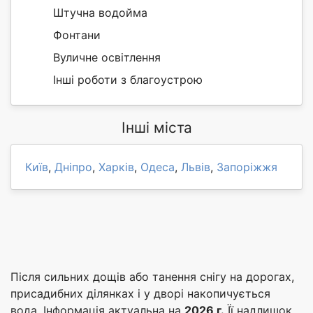
Штучна водойма
Фонтани
Вуличне освітлення
Інші роботи з благоустрою
Інші міста
Київ
,
Дніпро
,
Харків
,
Одеса
,
Львів
,
Запоріжжя
Після сильних дощів або танення снігу на дорогах,
присадибних ділянках і у дворі накопичується
вода. Інформація актуальна на
2026 г.
Її надлишок