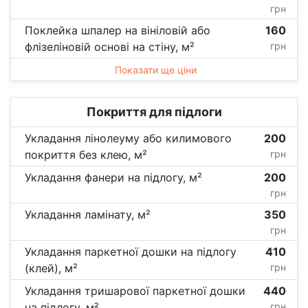
грн
Поклейка шпалер на вініловій або
160
флізеліновій основі на стіну, м²
грн
Показати ще ціни
Покриття для підлоги
Укладання лінолеуму або килимового
200
покриття без клею, м²
грн
Укладання фанери на підлогу, м²
200
грн
Укладання ламінату, м²
350
грн
Укладання паркетної дошки на підлогу
410
(клей), м²
грн
Укладання тришарової паркетної дошки
440
на підлогу, м²
грн