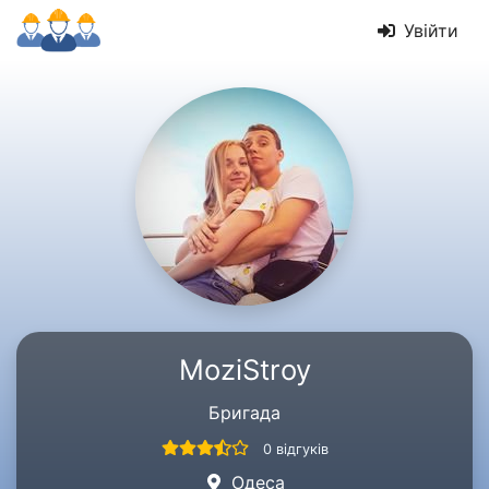
Увійти
MoziStroy
Бригада
0 відгуків
Одеса