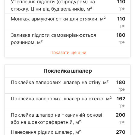
Утеплення підлоги (стіродуром) на
110
стяжку. Ціни від будівельників, м²
грн
Монтаж армуючої сітки для стяжки, м²
110
грн
Заливка підлоги самовирівнюється
180
розчином, м²
грн
Показати ще ціни
Поклейка шпалер
Поклейка паперових шпалер на стіну, м²
180
грн
Поклейка паперових шпалер на стелю, м²
162
грн
Поклейка шпалер на тканинній основі
200
або на шовкотрафаретній, м²
грн
Нанесення рідких шпалер, м²
270