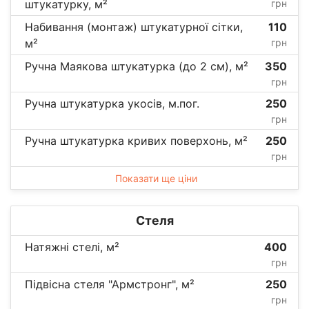
штукатурку, м²
грн
Набивання (монтаж) штукатурної сітки,
110
м²
грн
Ручна Маякова штукатурка (до 2 см), м²
350
грн
Ручна штукатурка укосів, м.пог.
250
грн
Ручна штукатурка кривих поверхонь, м²
250
грн
Показати ще ціни
Стеля
Натяжні стелі, м²
400
грн
Підвісна стеля "Армстронг", м²
250
грн