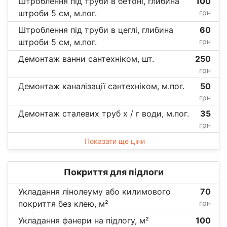
Штроблення під труби в бетоні, глибина
100
штроби 5 см, м.пог.
грн
Штроблення під труби в цеглі, глибина
60
штроби 5 см, м.пог.
грн
Демонтаж ванни сантехніком, шт.
250
грн
Демонтаж каналізації сантехніком, м.пог.
50
грн
Демонтаж сталевих труб х / г води, м.пог.
35
грн
Показати ще ціни
Покриття для підлоги
Укладання лінолеуму або килимового
70
покриття без клею, м²
грн
Укладання фанери на підлогу, м²
100