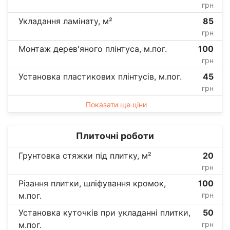
грн
Укладання ламінату, м²
85
грн
Монтаж дерев'яного плінтуса, м.пог.
100
грн
Установка пластикових плінтусів, м.пог.
45
грн
Показати ще ціни
Плиточні роботи
Грунтовка стяжки під плитку, м²
20
грн
Різання плитки, шліфування кромок,
100
м.пог.
грн
Установка куточків при укладанні плитки,
50
м.пог.
грн