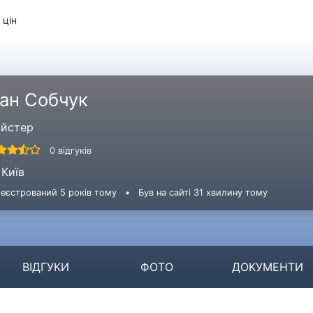
 цін
ван Собчук
йстер
0 відгуків
Київ
еєстрований 5 років тому
•
Був на сайті 31 хвилину тому
ВІДГУКИ
ФОТО
ДОКУМЕНТИ