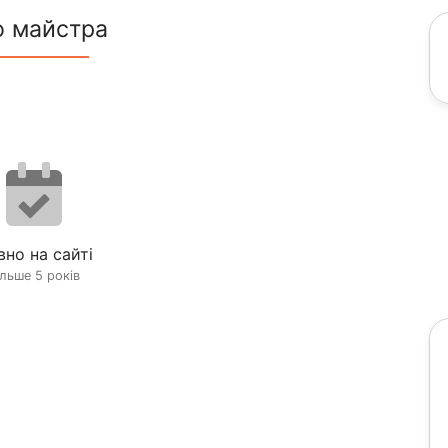
о майстра
вно на сайті
ільше 5 років