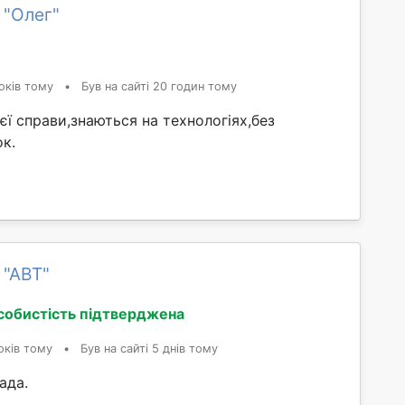
 "Олег"
оків тому
•
Був на сайті 20 годин тому
єї справи,знаються на технологіях,без
к.
 "АВT"
собистість підтверджена
оків тому
•
Був на сайті 5 днів тому
ада.