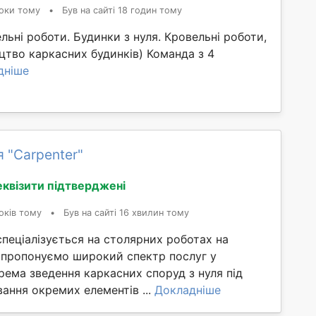
оки тому
•
Був на сайті 18 годин тому
льні роботи. Будинки з нуля. Кровельні роботи,
цтво каркасних будинків) Команда з 4
дніше
 "Сarpenter"
еквізити підтверджені
оків тому
•
Був на сайті 16 хвилин тому
пеціалізується на столярних роботах на
 пропонуємо широкий спектр послуг у
крема зведення каркасних споруд з нуля під
ання окремих елементів ...
Докладніше