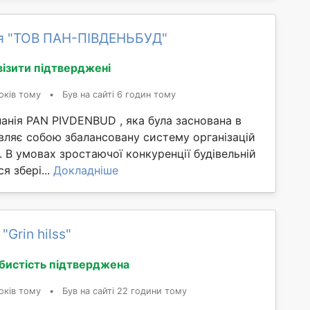
я "ТОВ ПАН-ПІВДЕНЬБУД"
візити підтверджені
оків тому
•
Був на сайті 6 годин тому
анія PAN PIVDENBUD , яка була заснована в
вляє собою збалансовану систему організацій
. В умовах зростаючої конкуренції будівельній
я збері...
Докладніше
"Grin hilss"
бистість підтверджена
оків тому
•
Був на сайті 22 години тому