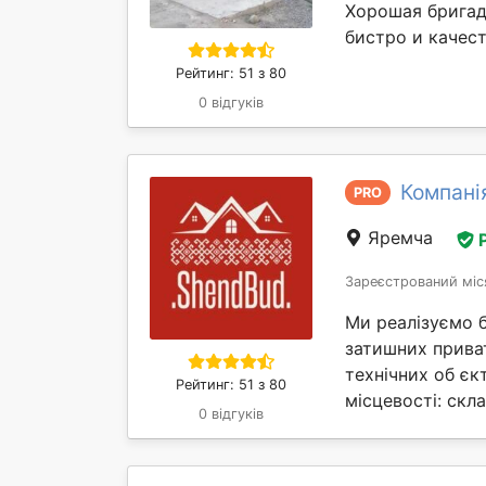
Хорошая бригад
бистро и качес
Рейтинг: 51 з 80
0 відгуків
Компані
PRO
Яремча
Зареєстрований міс
Ми реалізуємо б
затишних прива
технічних об єк
Рейтинг: 51 з 80
місцевості: скла
0 відгуків