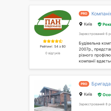
Компані
PRO
Київ
Рек
Зареєстрований 6 р
Будівельна комп
Рейтинг: 54 з 80
2007р., предста
0 відгуків
різного профілю
компанії вдаєтьс
Бригада 
PRO
Київ
Осо
Зареєстрований 8 р