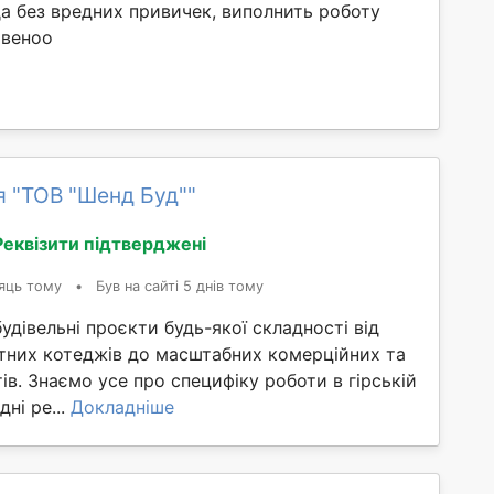
а без вредних привичек, виполнить роботу
твеноо
я "ТОВ "Шенд Буд""
Реквізити підтверджені
яць тому
•
Був на сайті 5 днів тому
удівельні проєкти будь-якої складності від
тних котеджів до масштабних комерційних та
тів. Знаємо усе про специфіку роботи в гірській
дні ре...
Докладніше