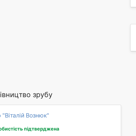
івництво зрубу
 "Віталій Вознюк"
обистість підтверджена