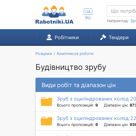
UA
RU
Наприклад:
Зр
Робітники
Тендери
Розцінки
Комплексні роботи
Будівництво зрубу
Види робіт та діапазон цін
Зруб з оциліндрованих колод 2
Всього пропозицій:
9
Діапазон цін:
87
Зруб з оциліндрованих колод 2
Всього пропозицій:
9
Діапазон цін:
93