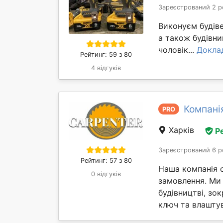
Зареєстрований 2 р
Виконуєм будіве
а також будівни
чоловік...
Докла
Рейтинг: 59 з 80
4 відгуків
Компанія
PRO
Харків
Р
Зареєстрований 6 р
Рейтинг: 57 з 80
Наша компанія с
0 відгуків
замовлення. Ми
будівництві, зо
ключ та влаштув