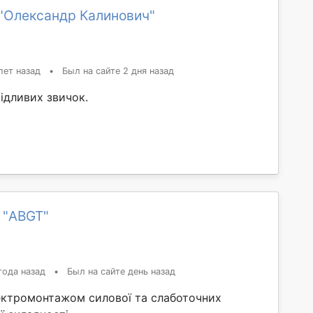
"Олександр Калинович"
лет назад
•
Был на сайте 2 дня назад
ідливих звичок.
 "ABGT"
года назад
•
Был на сайте день назад
ктромонтажом силової та слаботочних