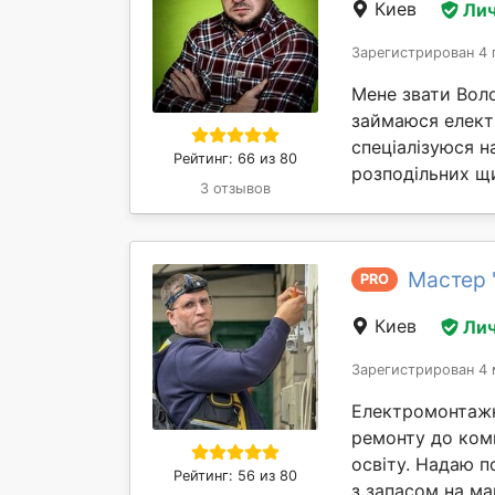
Киев
Лич
Зарегистрирован 4 
Мене звати Воло
займаюся елект
спеціалізуюся н
Рейтинг: 66 из 80
розподільних щи
3 отзывов
Мастер 
PRO
Киев
Лич
Зарегистрирован 4 
Електромонтажні
ремонту до комп
освіту. Надаю 
Рейтинг: 56 из 80
з запасом на ма