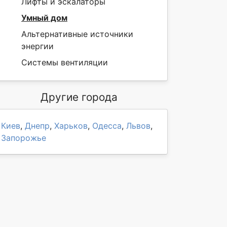
Лифты и эскалаторы
Умный дом
Альтернативные источники
энергии
Системы вентиляции
Другие города
Киев
,
Днепр
,
Харьков
,
Одесса
,
Львов
,
Запорожье