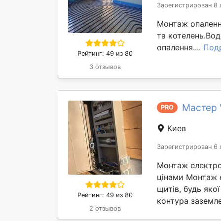
Зарегистрирован 8 
Монтаж опалення
та котелень.Во
опалення....
Под
Рейтинг: 49 из 80
3 отзывов
Мастер 
PRO
Киев
Зарегистрирован 6 
Монтаж електро 
цінами Монтаж е
щитів, будь яко
Рейтинг: 49 из 80
контура заземле
2 отзывов