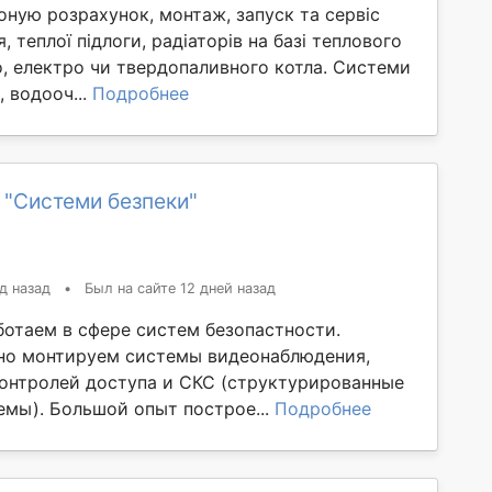
ную розрахунок, монтаж, запуск та сервіс
, теплої підлоги, радіаторів на базі теплового
о, електро чи твердопаливного котла. Системи
 водооч...
Подробнее
 "Системи безпеки"
д назад
•
Был на сайте 12 дней назад
ботаем в сфере систем безопастности.
но монтируем системы видеонаблюдения,
контролей доступа и СКС (структурированные
емы). Большой опыт построе...
Подробнее