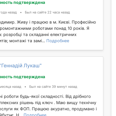
ность подтверждена
года назад
•
Был на сайте 22 часа назад
димир. Живу і працюю в м. Києві. Професійно
ромонтажними роботами понад 10 років. Я
а: розробці та складанні електричних
тів; монтажі та замі...
Подробнее
"Геннадій Лукаш"
ность подтверждена
месяца назад
•
Был на сайте 39 минут назад
 роботи будь-якої складності. Від дрібного
лексних рішень під ключ . Маю вищу технічну
послуги як ФОП. Працюю акуратно, продумано і
йбутнє. Н...
Подробнее