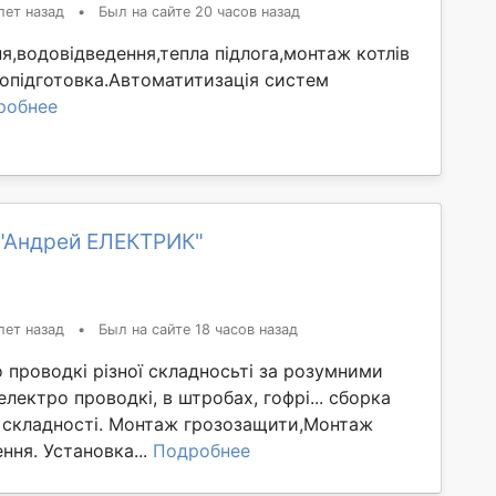
лет назад
•
Был на сайте 20 часов назад
,водовідведення,тепла підлога,монтаж котлів
допідготовка.Автоматитизація систем
робнее
"Андрей ЕЛЕКТРИК"
лет назад
•
Был на сайте 18 часов назад
проводкі різної складносьті за розумними
лектро проводкі, в штробах, гофрі... сборка
ї складності. Монтаж грозозащити,Монтаж
ння. Установка...
Подробнее