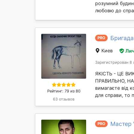
розумний будин
любовю до справ
Бригада
PRO
Киев
Лич
Зарегистрирован 8 
ЯКІСТЬ - ЦЕ В
ПРАВИЛЬНО, НАВ
вимагаєте від ко
Рейтинг: 79 из 80
для справи, то 
63 отзывов
Мастер 
PRO