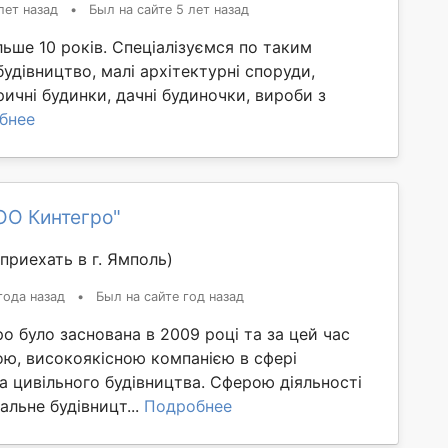
лет назад
•
Был на сайте 5 лет назад
ільше 10 років. Спеціалізуємся по таким
удівництво, малі архітектурні споруди,
ричні будинки, дачні будиночки, вироби з
бнее
ОО Кинтегро"
приехать в г. Ямполь)
года назад
•
Был на сайте год назад
ро було заснована в 2009 році та за цей час
ою, високоякісною компанією в сфері
 цивільного будівництва. Сферою діяльності
тальне будівницт...
Подробнее