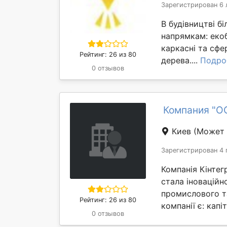
Зарегистрирован 6 
В будівництві б
напрямкам: екоб
каркасні та сфе
Рейтинг: 26 из 80
дерева....
Подро
0 отзывов
Компания "О
Киев
(Может 
Зарегистрирован 4 
Компанія Кінтег
стала іноваційн
промислового та
Рейтинг: 26 из 80
компанії є: капі
0 отзывов