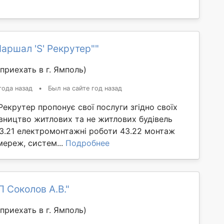
аршал 'S' Рекрутер""
приехать в г. Ямполь)
года назад
•
Был на сайте год назад
крутер пропонує свої послуги згідно своїх
івництво житлових та не житлових будівель
43.21 електромонтажні роботи 43.22 монтаж
мереж, систем...
Подробнее
 Соколов А.В."
приехать в г. Ямполь)