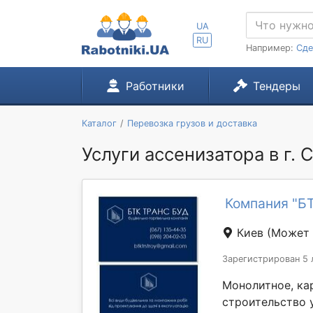
UA
RU
Например:
Сде
Работники
Тендеры
Каталог
Перевозка грузов и доставка
Услуги ассенизатора в г.
Компания "БТ
Киев
(Может 
Зарегистрирован 5 
Монолитное, ка
строительство 