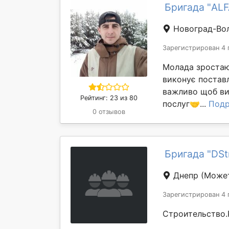
Бригада "AL
Новоград-Во
Зарегистрирован 4 
Молада зростаю
виконує поставл
важливо щоб ви 
Рейтинг: 23 из 80
послуг🤝...
Подр
0 отзывов
Бригада "DSt
Днепр
(Может
Зарегистрирован 4 
Строительство.