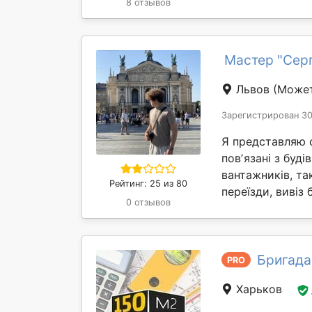
8 отзывов
Мастер "Сер
Львов
(Может
Зарегистрирован 30
Я представляю с
повʼязані з буд
вантажників, та
Рейтинг: 25 из 80
переїзди, вивіз 
0 отзывов
Бригада
PRO
Харьков