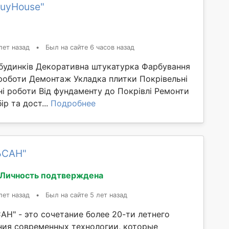
duyHouse"
лет назад
•
Был на сайте 6 часов назад
 будинків Декоративна штукатурка Фарбування
роботи Демонтаж Укладка плитки Покрівельні
і роботи Від фундаменту до Покрівлі Ремонти
ір та дост...
Подробнее
ЬСАН"
Личность подтверждена
лет назад
•
Был на сайте 5 лет назад
АН" - это сочетание более 20-ти летнего
ния современных технологии, которые