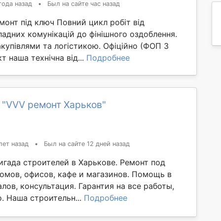
года назад
•
Был на сайте час назад
онт під ключ Повний цикл робіт від
адних комунікацій до фінішного оздоблення.
купівлями та логістикою. Офіційно (ФОП 3
т наша технічна від...
Подробнее
 "VVV ремонт Харьков"
лет назад
•
Был на сайте 12 дней назад
игада строителей в Харькове. Ремонт под
домов, офисов, кафе и магазинов. Помощь в
лов, консультация. Гарантия на все работы,
. Наша строительн...
Подробнее