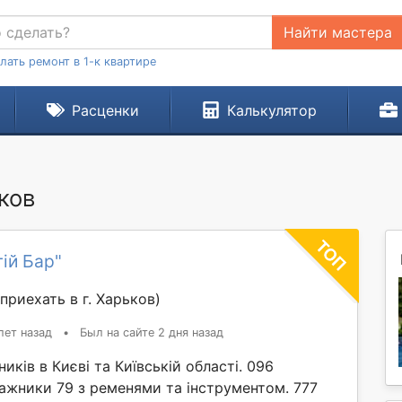
Найти мастера
лать ремонт в 1-к квартире
Расценки
Калькулятор
ьков
ій Бар"
приехать в г. Харьков)
лет назад
•
Был на сайте 2 дня назад
иків в Києві та Київській області. 096
ажники 79 з ременями та інструментом. 777