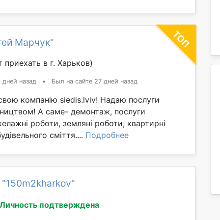
гей Марчук"
 приехать в г. Харьков)
 дней назад
•
Был на сайте 27 дней назад
вою компанію siedis.lviv! Надаю послуги
івництвом! А саме- демонтаж, послуги
келажні роботи, земляні роботи, квартирні
будівельного сміття....
Подробнее
 "150m2kharkov"
Личность подтверждена