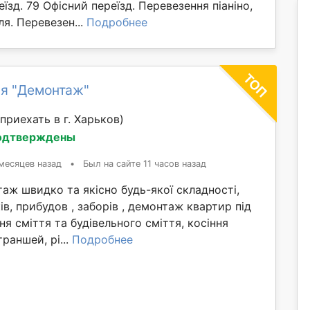
їзд. 79 Офісний переїзд. Перевезення піаніно,
ля. Перевезен...
Подробнее
я "Демонтаж"
приехать в г. Харьков)
одтверждены
месяцев назад
•
Был на сайте 11 часов назад
ж швидко та якісно будь-якої складності,
ів, прибудов , заборів , демонтаж квартир під
ня сміття та будівельного сміття, косіння
раншей, рі...
Подробнее