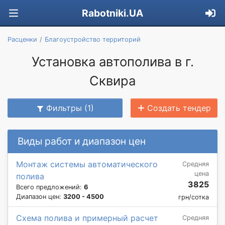
Rabotniki.UA
Расценки
Благоустройство территорий
Установка автополива в г.
Сквирa
Фильтры (1)
Создать тендер
Виды работ и диапазон цен
Монтаж системы автоматического
Средняя
цена
полива
3825
Всего предложений:
6
Диапазон цен:
3200 - 4500
грн/сотка
Схема полива и примерный расчет
Средняя