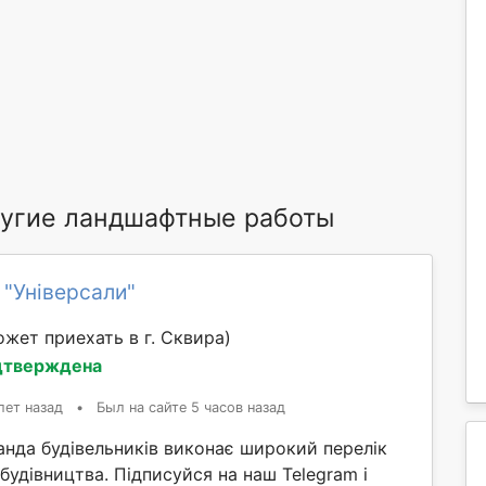
угие ландшафтные работы
 "Універсали"
ожет приехать в г. Сквирa)
дтверждена
лет назад
•
Был на сайте 5 часов назад
анда будівельників виконає широкий перелік
 будівництва. Підписуйся на наш Telegram і