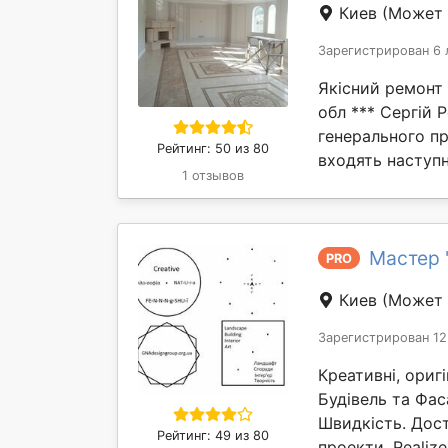
Киев
(Может 
Зарегистрирован 6 
Якісний ремонт к
обл *** Сергій 
генерального пр
Рейтинг: 50 из 80
входять наступн
1 отзывов
Мастер "
PRO
Киев
(Может 
Зарегистрирован 12
Креативні, оригі
Будівель та Фас
Швидкість. Дост
Рейтинг: 49 из 80
проекти. Realize 