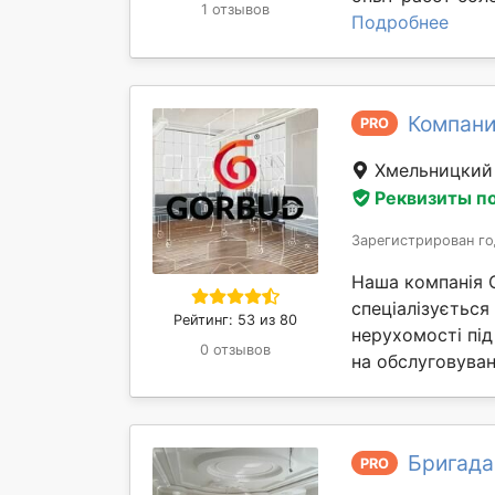
1 отзывов
Подробнее
Компани
PRO
Хмельницки
Реквизиты п
Зарегистрирован го
Наша компанія 
спеціалізується
Рейтинг: 53 из 80
нерухомості під
0 отзывов
на обслуговуван
Бригада
PRO