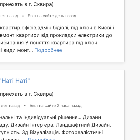
приехать в г. Сквирa)
лет назад
•
Был на сайте день назад
вартир,офісів,адмін бідівлі, під ключ в Києві і
Ремонт квартири від прокладки електрики до
ибирання У поняття квартира під ключ
і види монт...
Подробнее
Наті Наті"
приехать в г. Сквирa)
 лет назад
•
Был на сайте 2 часа назад
нальні та індивідуальні рішення... Дизайн
аду. Дизайн Інтер єра. Ландшафтний Дизайн.
упність. 3д Візуалізація. Фотореалістичні
dreams......
Подробнее