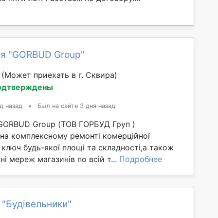
я "GORBUD Group"
й
(Может приехать в г. Сквирa)
одтверждены
д назад
•
Был на сайте 3 дня назад
GORBUD Group (ТОВ ГОРБУД Груп )
 на комплексному ремонті комерційної
 ключ будь-якої площі та складності,а також
ні мереж магазинів по всій т...
Подробнее
 "Будівельники"