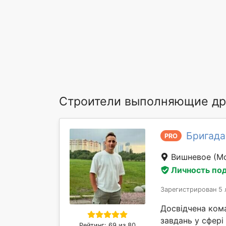
Строители выполняющие др
Бригада
PRO
Вишневое
(М
Личность по
Зарегистрирован 5 
Досвідчена ком
завдань у сфері
Рейтинг: 69 из 80