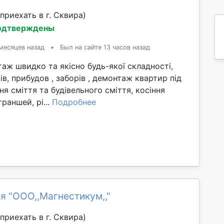
приехать в г. Сквирa)
одтверждены
месяцев назад
•
Был на сайте 13 часов назад
ж швидко та якісно будь-якої складності,
ів, прибудов , заборів , демонтаж квартир під
ня сміття та будівельного сміття, косіння
раншей, рі...
Подробнее
я "ООО,,Магнестикум,,"
приехать в г. Сквирa)