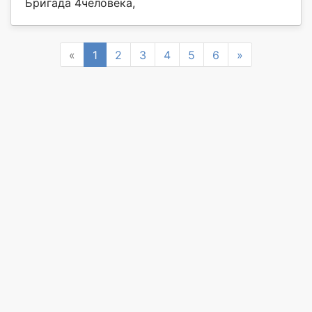
Бригада 4человека,
Previous
Next
«
1
2
3
4
5
6
»