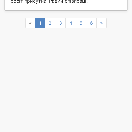
робіт присутнє. Радий співпраці.
Previous
Next
«
1
2
3
4
5
6
»