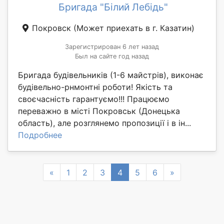
Бригада "Білий Лебідь"
Покровск
(Может приехать в г. Казатин)
Зарегистрирован 6 лет назад
Был на сайте год назад
Бригада будівельників (1-6 майстрів), виконає
будівельно-рнмонтні роботи! Якість та
своєчасність гарантуємо!!! Працюємо
переважно в місті Покровськ (Донецька
область), але розглянемо пропозиції і в ін...
Подробнее
Previous
Next
«
1
2
3
4
5
6
»