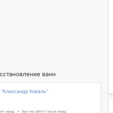
сстановление ванн
 "Александр Коваль"
лет назад
•
Был на сайте 5 часов назад