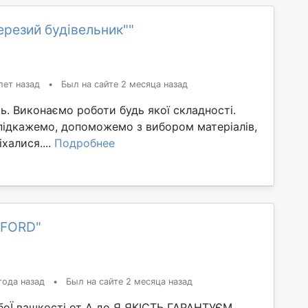
ерезий будівельник""
лет назад
•
Был на сайте 2 месяца назад
ь. Виконаємо роботи будь якої складності.
підкажемо, допоможемо з вибором матеріалів,
халися....
Подробнее
dFORD"
года назад
•
Был на сайте 2 месяца назад
боЇ вашкості от А до Я ЯКІСТЬ ГАРАНТУЄМ