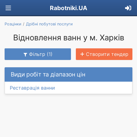
Rabotniki.UA
Розцінки
Дрібні побутові послуги
Відновлення ванн у м. Харків
Фільтр (1)
Створити тендер
Види робіт та діапазон цін
Реставрація ванни