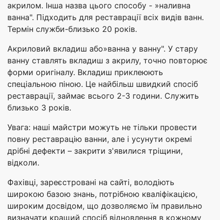
акрилом. Інша назва цього способу - »наливна
ванна". Підходить для реставрації всіх видів ванн.
Термін служби-близько 20 років.
Акриловий вкладиш або»ванна у ванну". У стару
ванну ставлять вкладиш з акрилу, точно повторює
форми оригіналу. Вкладиш приклеюють
спеціальною піною. Це найбільш швидкий спосіб
реставрації, займає всього 2-3 години. Служить
близько 3 років.
Увага: наші майстри можуть не тільки провести
повну реставрацію ванни, але і усунути окремі
дрібні дефекти – закрити з'явилися тріщини,
відколи.
Фахівці, зареєстровані на сайті, володіють
широкою базою знань, потрібною кваліфікацією,
широким досвідом, що дозволяємо їм правильно
визначати кращий спосіб відновлення в кожному