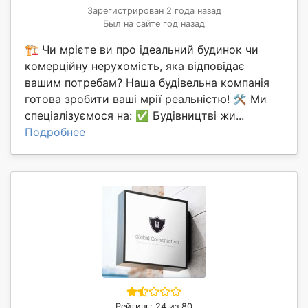
Зарегистрирован 2 года назад
Был на сайте год назад
🏗️ Чи мрієте ви про ідеальний будинок чи
комерційну нерухомість, яка відповідає
вашим потребам? Наша будівельна компанія
готова зробити ваші мрії реальністю! 🛠️ Ми
спеціалізуємося на: ✅ Будівництві жи...
Подробнее
Рейтинг: 24 из 80