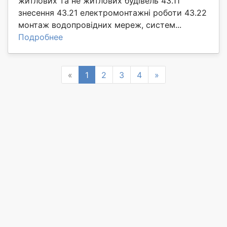
житлових та не житлових будівель 43.11
знесення 43.21 електромонтажні роботи 43.22
монтаж водопровідних мереж, систем...
Подробнее
Previous
Next
«
1
2
3
4
»