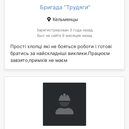
Бригада "Трудяги"
Кельменцы
Зарегистрирован 3 года назад
Был на сайте 9 месяцев назад
Прості хлопці які не бояться роботи і готові
братись за найскладніші виклики.Працюєм
завзято,примхів не маєм