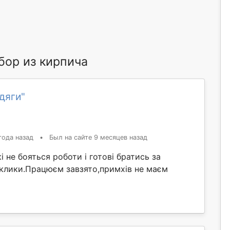
ор из кирпича
дяги"
года назад
•
Был на сайте 9 месяцев назад
і не бояться роботи і готові братись за
иклики.Працюєм завзято,примхів не маєм