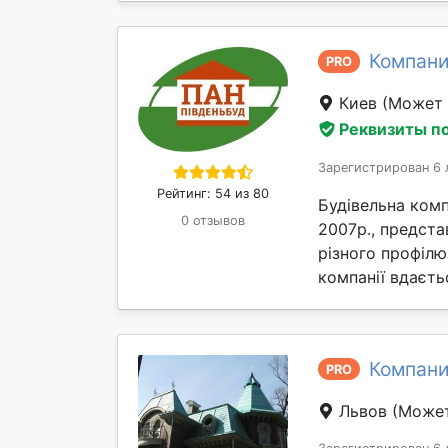
Компани
PRO
Киев
(Может 
Реквизиты п
Зарегистрирован 6 
Рейтинг: 54 из 80
Будівельна комп
0 отзывов
2007р., предста
різного профілю
компанії вдаєтьс
Компани
PRO
Львов
(Может