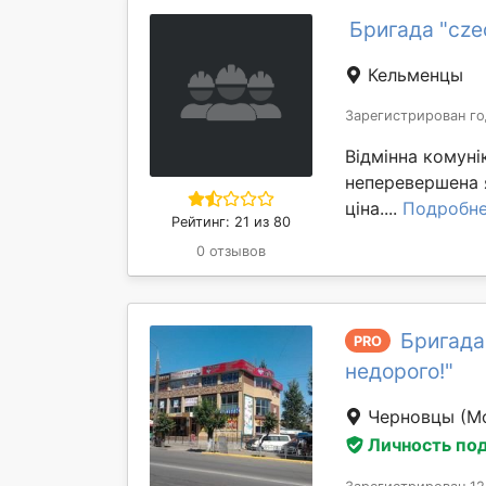
Бригада "cz
Кельменцы
Зарегистрирован го
Відмінна комуні
неперевершена я
ціна....
Подробн
Рейтинг: 21 из 80
0 отзывов
Бригада 
PRO
недорого!"
Черновцы
(М
Личность по