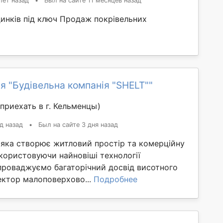
лет назад
•
Был на сайте 11 месяцев назад
динків під ключ Продаж покрівельних
я "Будівельна компанія "SHELT""
приехать в г. Кельменцы)
д назад
•
Был на сайте 3 дня назад
я яка створює житловий простір та комерційну
користовуючи найновіші технології
апроваджуємо багаторічний досвід висотного
ектор малоповерхово...
Подробнее