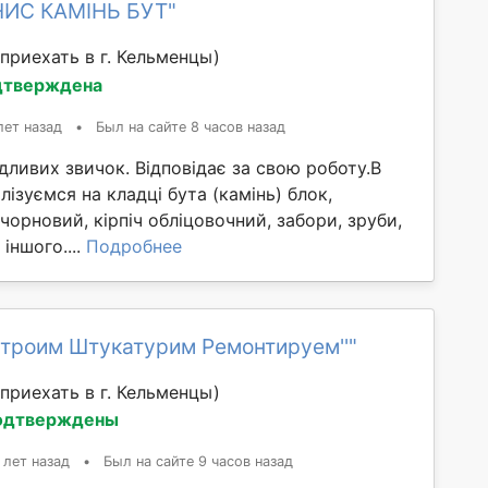
НИС КАМІНЬ БУТ"
приехать в г. Кельменцы)
дтверждена
лет назад
•
Был на сайте 8 часов назад
дливих звичок. Відповідає за свою роботу.В
лізуємся на кладці бута (камінь) блок,
 чорновий, кірпіч обліцовочний, забори, зруби,
 іншого....
Подробнее
Строим Штукатурим Ремонтируем''"
приехать в г. Кельменцы)
одтверждены
 лет назад
•
Был на сайте 9 часов назад