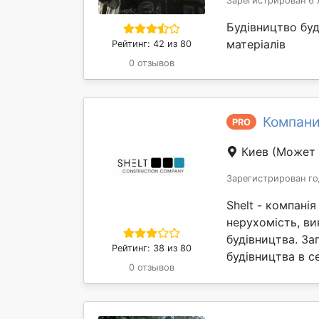
Зарегистрирован 6 
Будівництво бу
матеріалів
Рейтинг: 42 из 80
0 отзывов
Компани
PRO
Киев
(Может 
Зарегистрирован го
Shelt - компані
нерухомість, ви
будівництва. З
Рейтинг: 38 из 80
будівництва в с
0 отзывов