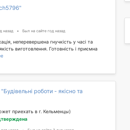
ech5796"
д назад
•
Был на сайте год назад
кація, неперевершена гнучкість у часі та
кість виготовлення. Готовність і приємна
ее
"Будівельні роботи - якісно та
ожет приехать в г. Кельменцы)
дтверждена