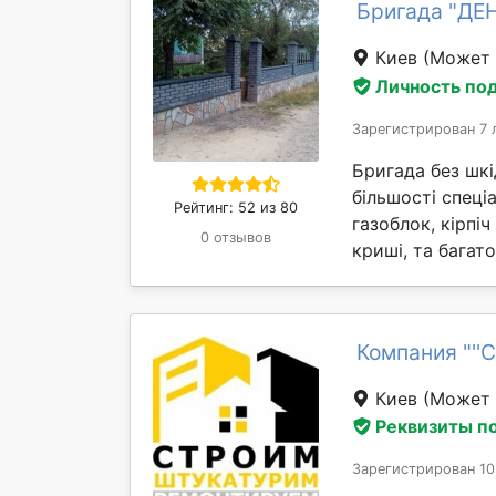
Бригада "ДЕ
Киев
(Может 
Личность по
Зарегистрирован 7 
Бригада без шкі
більшості спеціа
Рейтинг: 52 из 80
газоблок, кірпіч
0 отзывов
криші, та багато
Компания "''
Киев
(Может 
Реквизиты п
Зарегистрирован 10