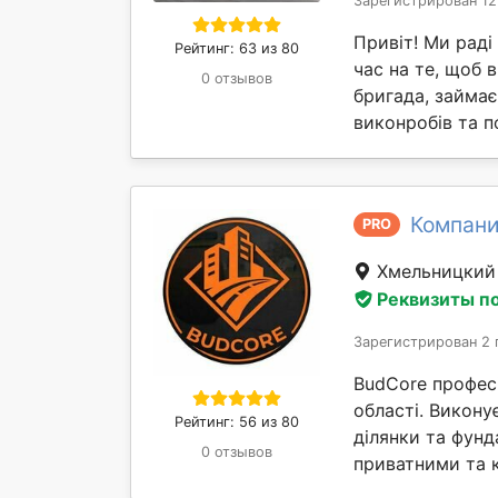
Зарегистрирован 12
Привіт! Ми раді
Рейтинг: 63 из 80
час на те, щоб в
0 отзывов
бригада, займа
виконробів та п
Компани
PRO
Хмельницки
Реквизиты п
Зарегистрирован 2 
BudCore профес
області. Викону
Рейтинг: 56 из 80
ділянки та фунд
0 отзывов
приватними та 