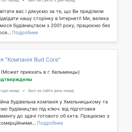
 лет назад
•
Был на сайте 3 дня назад
 вітати вас і дякуємо за те, що Ви приділили
ідвідати нашу сторінку в Інтернеті! Ми, велика
ємося будівництвом з 2001 року, працюємо без
осе...
Подробнее
я "Компанія Bud Core"
й
(Может приехать в г. Кельменцы)
одтверждены
года назад
•
Был на сайте день назад
ійна будівельна компанія у Хмельницькому та
ємо будівництво під ключ: від підготовки
аменту до здачі готового об єкта. Працюємо з
комерційними...
Подробнее